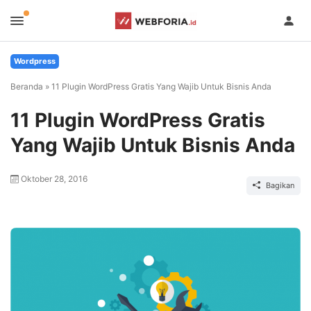
Wordpress
Beranda
»
11 Plugin WordPress Gratis Yang Wajib Untuk Bisnis Anda
11 Plugin WordPress Gratis
Yang Wajib Untuk Bisnis Anda
Oktober 28, 2016
Bagikan