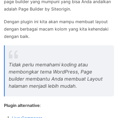
page builder yang mumpuni yang bisa Anda andalkan
adalah Page Builder by Siteorigin.
Dengan plugin ini kita akan mampu membuat layout
dengan berbagai macam kolom yang kita kehendaki
dengan baik.
Tidak perlu memahami koding atau
membongkar tema WordPress, Page
builder membantu Anda membuat Layout
halaman menjadi lebih mudah.
Plugin alternative
:
Live Composer