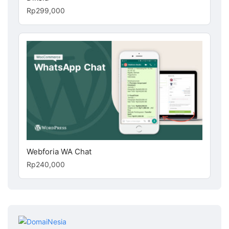
Rp
299,000
Webforia WA Chat
Rp
240,000