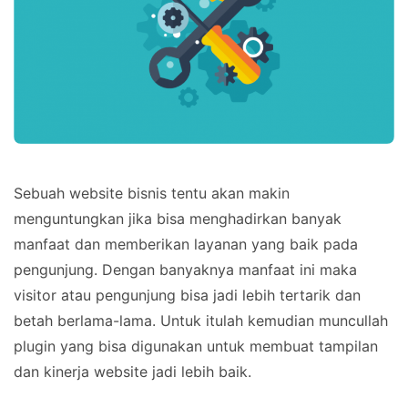
Sebuah website bisnis tentu akan makin
menguntungkan jika bisa menghadirkan banyak
manfaat dan memberikan layanan yang baik pada
pengunjung. Dengan banyaknya manfaat ini maka
visitor atau pengunjung bisa jadi lebih tertarik dan
betah berlama-lama. Untuk itulah kemudian muncullah
plugin yang bisa digunakan untuk membuat tampilan
dan kinerja website jadi lebih baik.