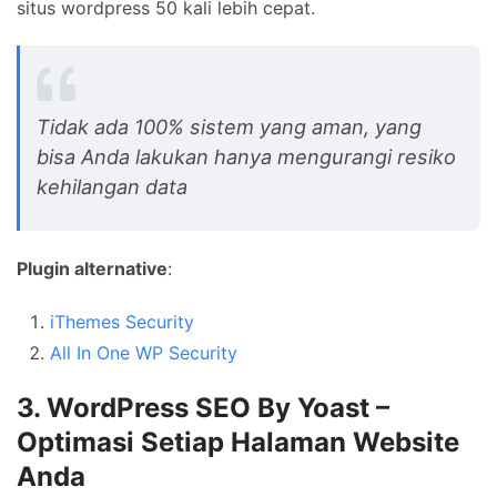
situs wordpress 50 kali lebih cepat.
Tidak ada 100% sistem yang aman, yang
bisa Anda lakukan hanya mengurangi resiko
kehilangan data
Plugin alternative
:
iThemes Security
All In One WP Security
3. WordPress SEO By Yoast –
Optimasi Setiap Halaman Website
Anda