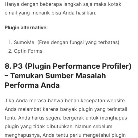
Hanya dengan beberapa langkah saja maka kotak
email yang menarik bisa Anda hasilkan.
Plugin alternative
:
SumoMe (Free dengan fungsi yang terbatas)
Optin Forms
8. P3 (Plugin Performance Profiler)
– Temukan Sumber Masalah
Performa Anda
Jika Anda merasa bahwa beban kecepatan website
Anda melambat karena banyak plugin yang terinstall
tentu Anda harus segera bergerak untuk menghapus
plugin yang tidak dibutuhkan. Namun sebelum
menghapusnya, Anda tentu perlu mengetahui plugin