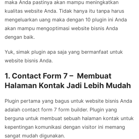
maka Anda pastinya akan mampu meningkatkan
kualitas website Anda. Tidak hanya itu tanpa harus
mengeluarkan uang maka dengan 10 plugin ini Anda
akan mampu mengoptimasi website bisnis Anda
dengan baik.
Yuk, simak plugin apa saja yang bermanfaat untuk
website bisnis Anda.
1. Contact Form 7 – Membuat
Halaman Kontak Jadi Lebih Mudah
Plugin pertama yang bagus untuk website bisnis Anda
adalah contact form 7 form builder. Plugin yang
berguna untuk membuat sebuah halaman kontak untuk
kepentingan komunikasi dengan visitor ini memang
sangat mudah digunakan.