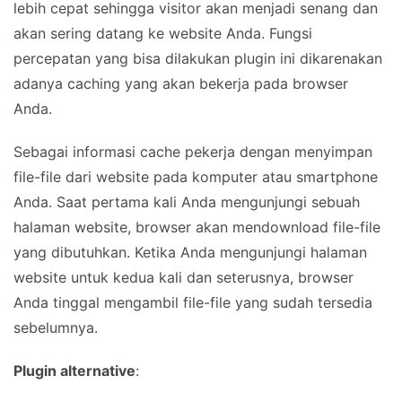
lebih cepat sehingga visitor akan menjadi senang dan
akan sering datang ke website Anda. Fungsi
percepatan yang bisa dilakukan plugin ini dikarenakan
adanya caching yang akan bekerja pada browser
Anda.
Sebagai informasi cache pekerja dengan menyimpan
file-file dari website pada komputer atau smartphone
Anda. Saat pertama kali Anda mengunjungi sebuah
halaman website, browser akan mendownload file-file
yang dibutuhkan. Ketika Anda mengunjungi halaman
website untuk kedua kali dan seterusnya, browser
Anda tinggal mengambil file-file yang sudah tersedia
sebelumnya.
Plugin alternative
: