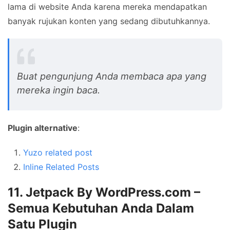
lama di website Anda karena mereka mendapatkan
banyak rujukan konten yang sedang dibutuhkannya.
Buat pengunjung Anda membaca apa yang
mereka ingin baca.
Plugin alternative
:
Yuzo related post
Inline Related Posts
11. Jetpack By WordPress.com –
Semua Kebutuhan Anda Dalam
Satu Plugin