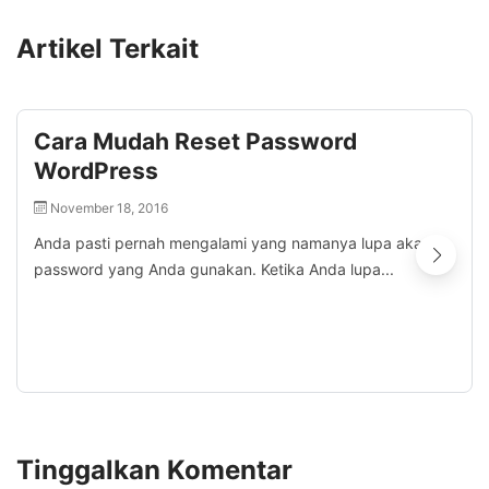
Artikel Terkait
Cara Mudah Reset Password
WordPress
November 18, 2016
Anda pasti pernah mengalami yang namanya lupa akan
password yang Anda gunakan. Ketika Anda lupa...
Tinggalkan Komentar