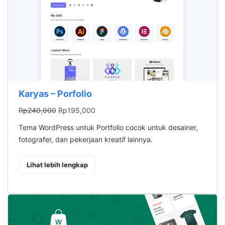
Karyas – Porfolio
Harga
Harga
Rp
240,000
Rp
195,000
aslinya
saat
Tema WordPress untuk Portfolio cocok untuk desainer,
adalah:
ini
fotografer, dan pekerjaan kreatif lainnya.
Rp240,000.
adalah:
Rp195,000.
: Karyas – Porfolio
Lihat lebih lengkap